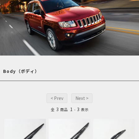
Body（ボディ）
< Prev
Next >
3
1
3
全
商品
-
表示