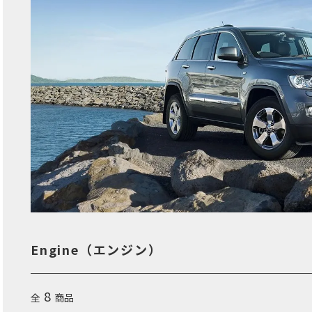
Engine（エンジン）
8
全
商品